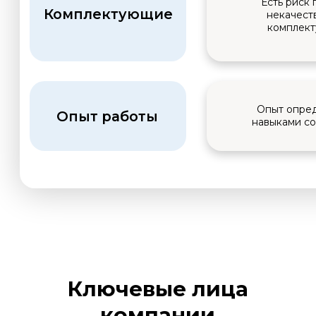
консультацию, чтобы объяснить
вам все нюансы работ и
стоимость
02
Принимаем
электродвигатель и
отправляем его на диагностику
в цех разборки
03
Вы производите
оплату
работ
и после мы производим ремонт
электродвигателя
04
После завершения ремонта,
проводим
испытание
электродвигателя и возвращаем