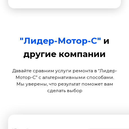
Джураев Гулшанбек
Электрообмотчик