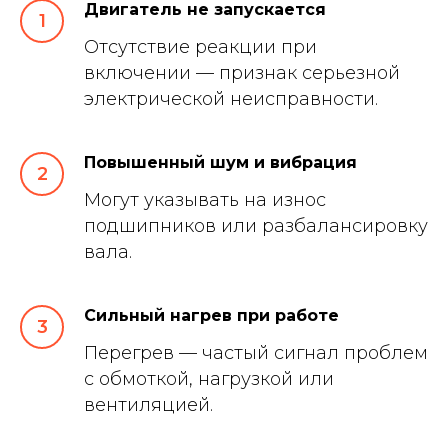
Двигатель не запускается
Руководитель цеха
перемотки
Отсутствие реакции при
включении — признак серьезной
электрической неисправности.
Повышенный шум и вибрация
Могут указывать на износ
подшипников или разбалансировку
вала.
Сильный нагрев при работе
Перегрев — частый сигнал проблем
с обмоткой, нагрузкой или
вентиляцией.
Рыбаков Пётр
Руководитель отдела продаж