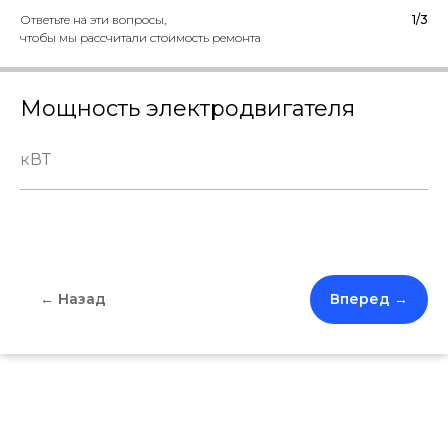
Ответьте на эти вопросы,
1/3
чтобы мы рассчитали стоимость ремонта
Мощность электродвигателя
← Назад
Вперед →
Скачайте полный
прайс
лист
в 1 клик
Оставьте контактные данные
и