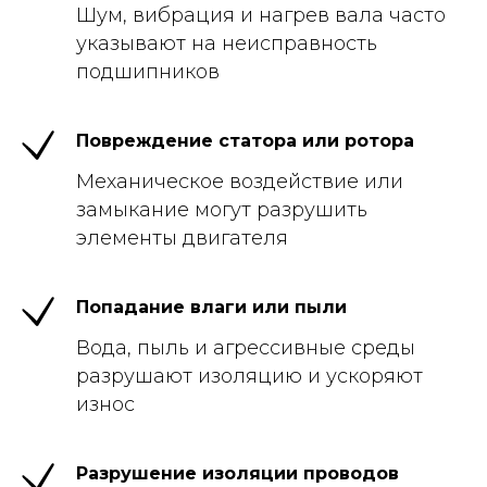
Шум, вибрация и нагрев вала часто
указывают на неисправность
подшипников
Повреждение статора или ротора
Федор Симаев
Механическое воздействие или
Руководитель компании
во втором поколении
замыкание могут разрушить
элементы двигателя
Попадание влаги или пыли
Вода, пыль и агрессивные среды
разрушают изоляцию и ускоряют
износ
Разрушение изоляции проводов