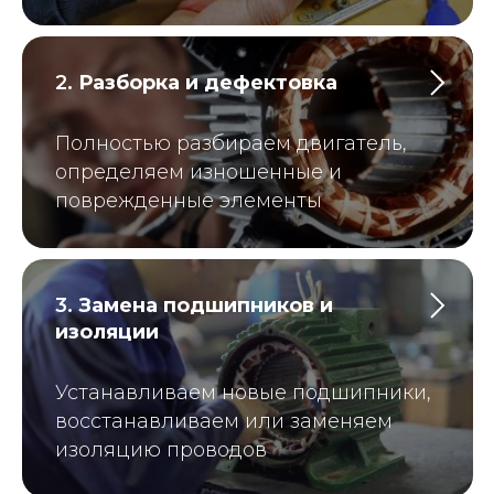
Гарантия
Нет гарантии
2.
Разборка и дефектовка
Может затянуться
Срок ремонта
на месяцы
Полностью разбираем двигатель,
определяем изношенные и
поврежденные элементы
Есть риск покупки
Комплектующие
некачественных
комплектующих
3.
Замена подшипников и
изоляции
Опыт определяется
Опыт работы
навыками сотрудника
Устанавливаем новые подшипники,
восстанавливаем или заменяем
изоляцию проводов