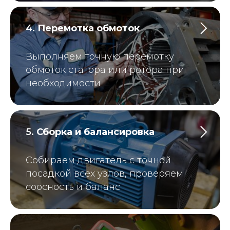
Ключевые лица
4.
Перемотка обмоток
компании
Выполняем точную перемотку
обмоток статора или ротора при
необходимости
5.
Сборка и балансировка
Собираем двигатель с точной
посадкой всех узлов, проверяем
соосность и баланс
Федор Симаев