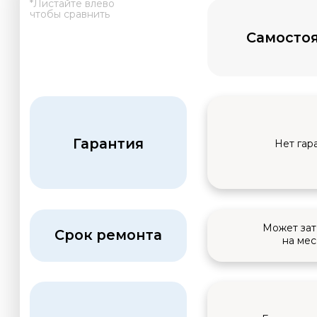
Карпов Алексей
Механик
4 простых шага,
чтобы
вернуть жизнь вашему
электродвигателю
01
Вы оставляете
заявку
на сайте,
наш менеджер проводит