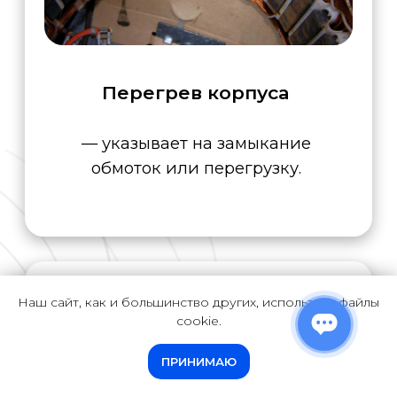
Ремонт
и
перемотка
любых
Наш сайт, как и большинство других, использует файлы
электродвигателей
cookie.
ПРИНИМАЮ