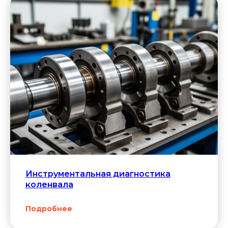
— возможен износ
подшипников
или дисбаланс ротора.
Не запускается
Инструментальная диагностика
двигатель
коленвала
— возможны механические
повреждения или проблемы
Подробнее
с пусковой системой.